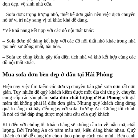
dọn dẹp, vệ sinh nhà cửa.
– Sofa đơn: trọng lượng nhỏ, thiết kế đơn giản nên việc dịch chuyển
nó từ vị trí này sang vị trí khác khá dễ dàng.
*Về khả năng kết hợp với các đồ nội thất khác:
– Sofa đơn: dễ dàng kết hợp với các đồ nội thất nhỏ khác trong nhà
tạo nên sự đồng nhất, hài hòa.
– Sofa to: cồng kềnh, gây tốn diện tích nhà và khó kết hợp cùng các
đồ nội thất khác.
Mua sofa đơn bền đẹp ở đâu tại Hải Phòng
Hiện nay việc tìm kiếm các đơn vị chuyên bán ghế sofa đơn rất đơn
giản. Tuy nhiên để quý khách kiếm được một địa chỉ ưng ý, chuyên
cung cấp các sản phẩm
sofa đơn chất lượng ở Hải Phòng
với giá
mềm thì không phải là điều đơn giản. Nhưng quý khách cũng đừng
quá lo lắng mã hãy đến ngay với sofa Trường An. Chúng tôi chính
là nơi có thể đáp ứng được mọi nhu cầu của quý khách.
Khi đến với chúng tôi khách hàng sẽ không cần lo về mẫu mã, chất
lượng. Bởi Trường An có trăm mẫu mã, kiểu dáng khác nhau. Quý
khách có thể dễ dàng tùy chọn theo phong cách của mình. Bên cạnh