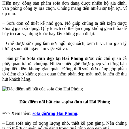
Hiện nay, dòng sản phẩm sofa đơn đang được nhiều hộ gia đình,
văn phòng công ty lựa chọn. Chúng mang đến nhiều sự tiện lợi, ví
dụ như:
– Sofa đơn có thiết kế nhỏ gọn. Nó giúp chúng ta tiết kiệm được
không gian sử dụng. Qúy khách có thể tận dụng không gian thừa để
bày trí các vật dụng khác hay lấy không gian đi lại.
– Ghế được sử dụng làm nơi ngồi đọc sách, xem ti vi, thư giãn lý
tưởng sau một ngày làm việc vất vả.
– Sản phẩm
Sofa đơn đẹp tại Hải Phòng
được các chủ quán cà
phê, quán trà ưa chuộng. Nhiều chiếc ghế được ghép vào từng bàn
giúp tiết kiệm không gian quán. Đồng thời sofa đơn cũng góp phần
tô điểm cho không gian quán thêm phần đẹp mắt, mới lạ nên dễ thu
hút khách hàng.
Đặc điểm nổi bật của sopha đơn tại Hải Phòng
=>> Xem thêm:
sofa giường Hải Phòng
.
– Loại sofa này có trọng lượng nhỏ, thiết kế gọn gàng. Nên chúng
ta có thể di chuyển nó dễ dàng trong quá trình dọn dẹp nhà.