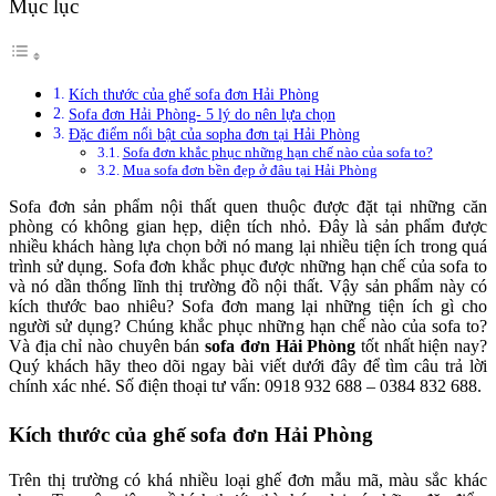
Mục lục
Kích thước của ghế sofa đơn Hải Phòng
Sofa đơn Hải Phòng- 5 lý do nên lựa chọn
Đặc điểm nổi bật của sopha đơn tại Hải Phòng
Sofa đơn khắc phục những hạn chế nào của sofa to?
Mua sofa đơn bền đẹp ở đâu tại Hải Phòng
Sofa đơn sản phẩm nội thất quen thuộc được đặt tại những căn
phòng có không gian hẹp, diện tích nhỏ. Đây là sản phẩm được
nhiều khách hàng lựa chọn bởi nó mang lại nhiều tiện ích trong quá
trình sử dụng. Sofa đơn khắc phục được những hạn chế của sofa to
và nó dần thống lĩnh thị trường đồ nội thất. Vậy sản phẩm này có
kích thước bao nhiêu? Sofa đơn mang lại những tiện ích gì cho
người sử dụng? Chúng khắc phục những hạn chế nào của sofa to?
Và địa chỉ nào chuyên bán
sofa đơn Hải Phòng
tốt nhất hiện nay?
Quý khách hãy theo dõi ngay bài viết dưới đây để tìm câu trả lời
chính xác nhé. Số điện thoại tư vấn: 0918 932 688 – 0384 832 688.
Kích thước của ghế sofa đơn Hải Phòng
Trên thị trường có khá nhiều loại ghế đơn mẫu mã, màu sắc khác