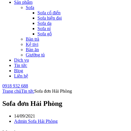
Sản phẩm
Sofa
Sofa cổ điển
Sofa hiện đại
Sofa da
Sofa nỉ
Sofa gỗ
Bàn trà
Kệ tivi
Bàn ăn
Giường tủ
Dịch vụ
Tin tức
Blog
Liên hệ
0918 932 688
Trang chủ
Tin tức
Sofa đơn Hải Phòng
Sofa đơn Hải Phòng
14/09/2021
Admin Sofa Hải Phòng