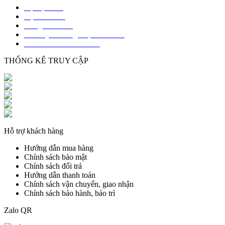
Bọc lại Sofa
Vệ sinh Sofa
Đóng mới Sofa
Sofa Lý Thường Kiệt Hải Phòng
Sofa Mê Linh Hải Phòng
THỐNG KÊ TRUY CẬP
Đang online : 1
Hôm nay : 192
Hôm qua : 290
Lượt xem hôm nay : 323
Tổng truy cập : 531063
Hỗ trợ khách hàng
Hướng dẫn mua hàng
Chính sách bảo mật
Chính sách đổi trả
Hướng dẫn thanh toán
Chính sách vận chuyển, giao nhận
Chính sách bảo hành, bảo trì
Zalo QR