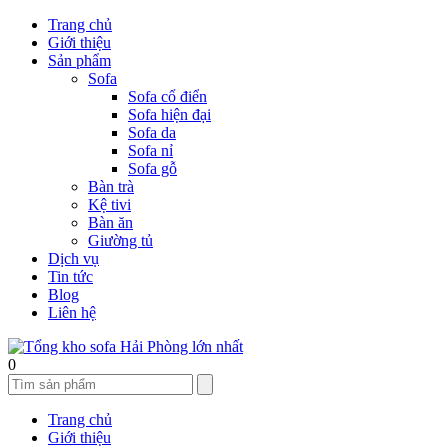
Trang chủ
Giới thiệu
Sản phẩm
Sofa
Sofa cổ điển
Sofa hiện đại
Sofa da
Sofa nỉ
Sofa gỗ
Bàn trà
Kệ tivi
Bàn ăn
Giường tủ
Dịch vụ
Tin tức
Blog
Liên hệ
0
Trang chủ
Giới thiệu