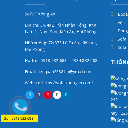
Sofa Trường An
Bọc l
Vệ si
Địa chỉ: 36/402 Trần Nhân Tông, Kha
Đóng
Lâm 1, Nam Sơn, Kiến An, Hải Phòng
Sofa 
Nhà xưởng: 72/373 Lê Duẩn, Kiến An,
Sofa
Hải Phòng
Hotline: 0918 932 688 – 0384 832 688
THỐNG
Email: tienquan2688.hp@gmail.com
Website: https://sofatruongan.com/
245
nay : 226
Gọi: 0918 932 688