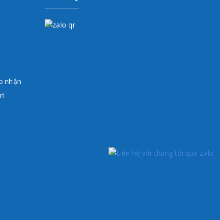
ao nhận
rì