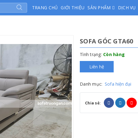
TRANG CHỦ
GIỚI THIỆU
SẢN PHẨM
DỊCH VỤ
SOFA GÓC GTA60
Tình trạng:
Còn hàng
Liên hệ
Danh mục:
Sofa hiện đại
Chia sẻ: