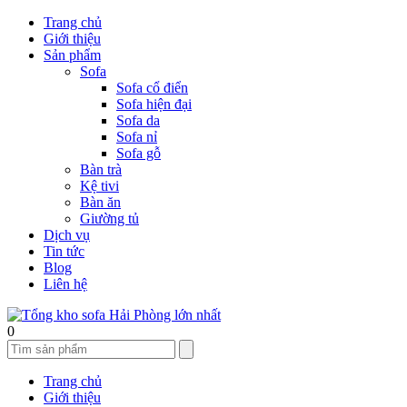
Trang chủ
Giới thiệu
Sản phẩm
Sofa
Sofa cổ điển
Sofa hiện đại
Sofa da
Sofa nỉ
Sofa gỗ
Bàn trà
Kệ tivi
Bàn ăn
Giường tủ
Dịch vụ
Tin tức
Blog
Liên hệ
0
Trang chủ
Giới thiệu