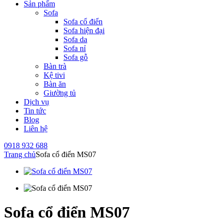
Sản phẩm
Sofa
Sofa cổ điển
Sofa hiện đại
Sofa da
Sofa nỉ
Sofa gỗ
Bàn trà
Kệ tivi
Bàn ăn
Giường tủ
Dịch vụ
Tin tức
Blog
Liên hệ
0918 932 688
Trang chủ
Sofa cổ điển MS07
Sofa cổ điển MS07