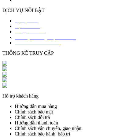
DỊCH VỤ NỔI BẬT
Bọc lại Sofa
Vệ sinh Sofa
Đóng mới Sofa
Sofa Lý Thường Kiệt Hải Phòng
Sofa Mê Linh Hải Phòng
THỐNG KÊ TRUY CẬP
Đang online : 1
Hôm nay : 184
Hôm qua : 290
Lượt xem hôm nay : 308
Tổng truy cập : 531048
Hỗ trợ khách hàng
Hướng dẫn mua hàng
Chính sách bảo mật
Chính sách đổi trả
Hướng dẫn thanh toán
Chính sách vận chuyển, giao nhận
Chính sách bảo hành, bảo trì