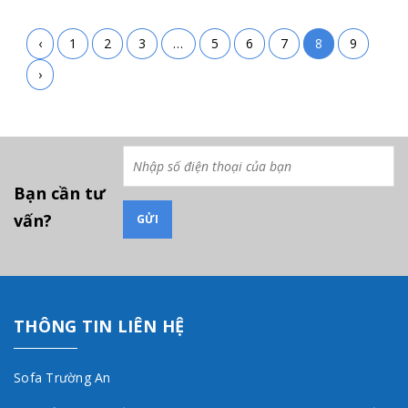
‹
1
2
3
…
5
6
7
8
9
›
Bạn cần tư
vấn?
THÔNG TIN LIÊN HỆ
Sofa Trường An